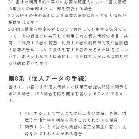
2-1.当社が利用目的の達成に必要な範囲内において個人情報
の取扱いの全部または一部を委託する場合
2-2.合併その他の事由による事業の承継に伴って個人情報が
提供される場合
2-3.個人情報を特定の者との間で共同して利用する場合であ
って、その旨並びに共同して利用される個人情報の項目、共
同して利用する者の範囲、利用する者の利用目的及び当該個
人情報の管理について責任を有する者の氏名または名称につ
いて、あらかじめ本人に通知し、または本人が容易に知り得
る状態に置いた場合
第8条（個人データの手続）
当社は、お客さまが個人情報または第三者提供記録の開示を
求める場合、次の場合を除き開示を請求することができま
す。
開示することで本人または第三者の生命、身体、財
産その他の権利利益を害するおそれがある場合
開示することで当社の業務の適正な実施に著しい支
障を及ぼすおそれがある場合