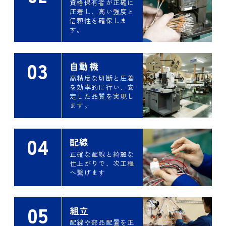
資格保有者が正確に
圧着し、高い強度と
信頼性を確保しま
す。
03
自動機
高精度な切断と圧着
を効率的に行い、安
定した品質を実現し
ます。
04
配線
正確な配線と綺麗な
仕上がりで、次工程
へ繋げます
05
組立
配線や部品配置を正