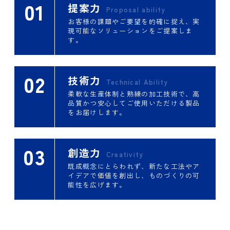
01
提案力
Proposal ability
お客様の課題やご要望を的確に捉え、実
現可能なソリューションをご提案しま
す。
02
技術力
Technical Ability
柔軟な生産体制と熟練の加工技術で、高
品質かつ安心してご使用いただける製品
をお届けします。
03
創造力
Creativity
既成概念にとらわれず、新たな工法やア
イデアで価値を創出し、ものづくりの可
能性を広げます。