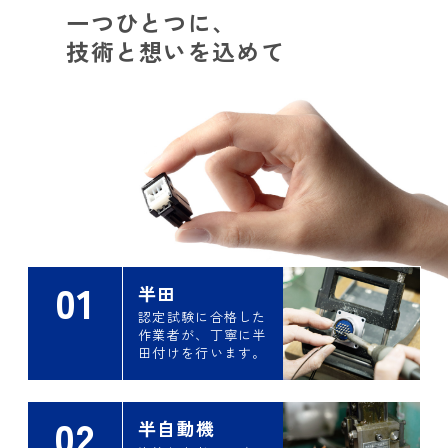
一つひとつに、
技術と想いを込めて
01
半田
認定試験に合格した
作業者が、丁寧に半
田付けを行います。
02
半自動機