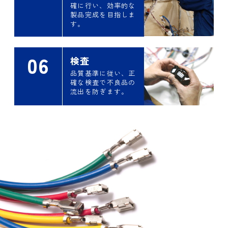
確に行い、効率的な
製品完成を目指しま
す。
06
検査
品質基準に従い、正
確な検査で不良品の
流出を防ぎます。